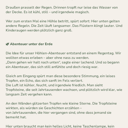
Draußen prasselt der Regen. Drinnen tropft nur leise das Wasser von
der Decke. Es ist kühl, still – und irgendwie magisch.
Wer zum ersten Mal eine Höhle betritt, spürt sofort: Hier unten gelten
andere Regeln. Die Zeit läuft langsamer. Das Flüstern klingt lauter. Und
Kinderaugen werden plötzlich ganz groß.
🌿 Abenteuer unter der Erde
Die Idee für unser Höhlen-Abenteuer entstand an einem Regentag. Wir
wollten etwas erleben – aber ohne nass zu werden.
„Dann gehen wir halt nach unten“, sagte einer lachend. Und so begann
ein Abenteuer, das sich still anfühlte und doch riesig war.
Gleich am Eingang spürt man diese besondere Stimmung, ein leises
Tropfen, ein Echo, das sich sanft im Fels verliert.
Die Luft ist kühler, feucht, und irgendwie friedlich. Man sieht
Tropfsteine, die seit Jahrtausenden wachsen, und plötzlich wird klar, wie
langsam Zeit vergehen kann.
An den Wänden glitzerten Tropfen wie kleine Sterne. Die Tropfsteine
wirkten, als würden sie Geschichten erzählen –
von Jahrtausenden, die hier vergangen sind, ohne dass jemand sie
bemerkt hat.
Hier unten braucht man kein helles Licht, keine Taschenlampe, kein